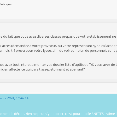
Publique
vue du fait que vous avez diverses classes prepas que votre etablissement ne
yez acces (demandez a votre proviseur, ou votre representant syndical acade
nels itrf prevu pour votre lycee, afin de voir combien de personnels sont pr
ues avez tout interet a monter vos dossier liste d'aptitude Trf, vous avez de
icien affecte, ce qui parait assez etonnant et aberrant?
embre 2024, 10:46:14
ssement le décide, rien ne peut s'y opposer, c'est pourquoi le SNPTES estime 