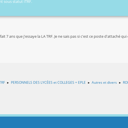
nt sous statut ITRF.
ait 7 ans que j'essaye la LA TRF. Je ne sais pas si c'est ce poste d'attaché q
TRF
PERSONNELS DES LYCÉES et COLLEGES = EPLE
Autres et divers
RO
►
►
►