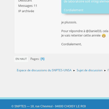
Débutant
de laboratoire soit intégraleme
Messages: 11
Cordialement
IP archivée
je plussois.
Pour répondre à @Daniel33, cela f
Je vais retenter cette année
Cordialement,
1
Pages
EN HAUT
Espace de discussions du SNPTES-UNSA
Sujet de discussion
I
►
►
© SNPTES — 18, rue Chevreul - 94600 CHOISY LE ROI