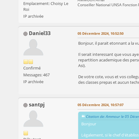
Emplacement: Choisy Le
Conseiller National UNSA Fonction 
Roi
IP archivée
Daniel33
05 Décembre 2024, 10:52:50
Bonjour, il parait etonnant a la 
Il serait interessant que vous a
repartition academique des person
Asi).
Confirmé
Messages: 467
De votre cote, vous et vos colleg
IP archivée
des classes prepas et aucun techn
santpj
05 Décembre 2024, 10:57:07
Citation de: Ammour le 05 Déc
Bonjour
Légalement, si le chef d'établi