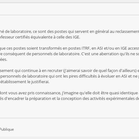
taché de laboratoire, ce sont des postes qui servent en général au reclassem
rofesseur certifiés équivalente à celle des IGE.
ue ces postes soient transformés en postes ITRF, en ASI et/ou en IGE acces
 conséquent de personnels de laboratoire. C'est une aberration qu'ils ne s
ées.
ement qui continue à en recruter (j'aimerai savoir de quel façon d'ailleurs) e
personnels de laboratoire qui ont les pires difficultés à évoluer en ASI et ne
tablissement le justifierai.
dont vous avez pris connaissance, j'imagine qu'elle doit être quasi identiqu
gés d'encadrer la préparation et la conception des activités expérimentales de
Publique