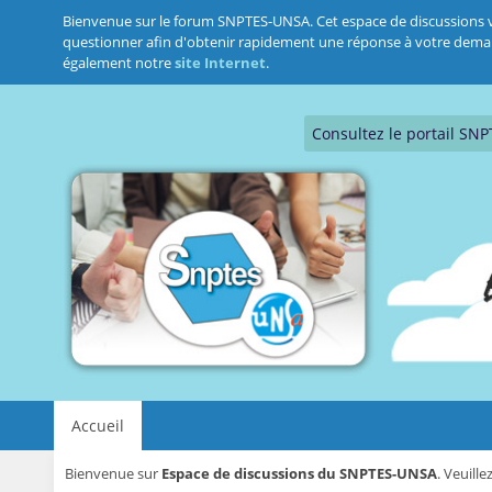
Bienvenue sur le forum SNPTES-UNSA. Cet espace de discussions vous
questionner afin d'obtenir rapidement une réponse à votre demande.
également notre
site Internet
.
Consultez le portail SN
Accueil
Bienvenue sur
Espace de discussions du SNPTES-UNSA
. Veuill