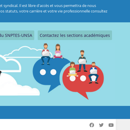
 syndical. Il est libre d'accès et vous permettra de nous
s statuts, votre carrière et votre vie professionnelle consultez
s du SNPTES-UNSA
Contactez les sections académiques