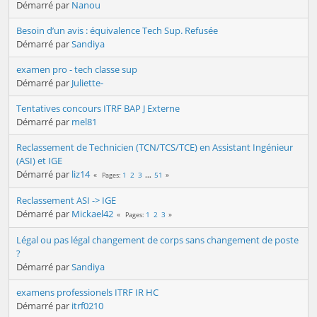
Démarré par
Nanou
Besoin d’un avis : équivalence Tech Sup. Refusée
Démarré par
Sandiya
examen pro - tech classe sup
Démarré par
Juliette-
Tentatives concours ITRF BAP J Externe
Démarré par
mel81
Reclassement de Technicien (TCN/TCS/TCE) en Assistant Ingénieur
(ASI) et IGE
Démarré par
liz14
1
2
3
...
51
Pages
Reclassement ASI -> IGE
Démarré par
Mickael42
1
2
3
Pages
Légal ou pas légal changement de corps sans changement de poste
?
Démarré par
Sandiya
examens professionels ITRF IR HC
Démarré par
itrf0210