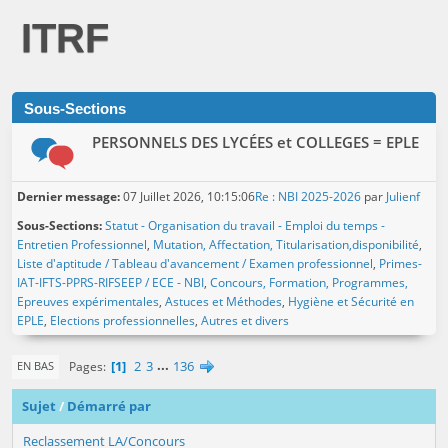
ITRF
Sous-Sections
PERSONNELS DES LYCÉES et COLLEGES = EPLE
Dernier message:
07 Juillet 2026, 10:15:06
Re : NBI 2025-2026
par
Julienf
Sous-Sections
Statut - Organisation du travail - Emploi du temps -
Entretien Professionnel
Mutation, Affectation, Titularisation,disponibilité
Liste d'aptitude / Tableau d'avancement / Examen professionnel
Primes-
IAT-IFTS-PPRS-RIFSEEP / ECE - NBI
Concours, Formation, Programmes,
Epreuves expérimentales
Astuces et Méthodes
Hygiène et Sécurité en
EPLE
Elections professionnelles
Autres et divers
1
2
3
...
136
Pages
EN BAS
Sujet
/
Démarré par
Reclassement LA/Concours