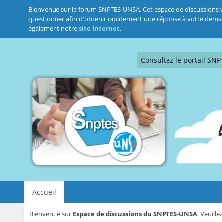
Bienvenue sur le forum SNPTES-UNSA. Cet espace de discussions vous
questionner afin d'obtenir rapidement une réponse à votre demande.
également notre
site Internet
.
Consultez le portail SN
Accueil
Bienvenue sur
Espace de discussions du SNPTES-UNSA
. Veuill