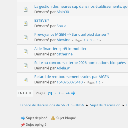
La gestion des heures sup dans nos établissements, que
Démarré par
Alain30
ESTEVE ?
Démarré par
Sou-a
Prévoyance MGEN => Sur quel pied danser ?
Démarré par
Mowino
1
2
3
...
5
Pages
Aide financière prêt immobilier
Démarré par
catherine
Suite au concours interne 2026 nominations bloquées
Démarré par
Adela.91
Retard de remboursements soins par MGEN
Démarré par
1640763075410
1
2
Pages
1
2
3
...
74
Pages
EN HAUT
Espace de discussions du SNPTES-UNSA
Sujet de discussion
D
►
►
Sujet déplacé
Sujet bloqué
Sujet épinglé