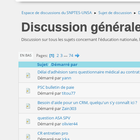
Espace de discussions du SNPTES-UNSA
Sujet de discussion
D
►
►
Discussion général
Discussion sur tous les sujets concernant l'éducation nationale,
1
2
3
...
74
Pages
EN BAS
Sujet
/
Démarré par
Délai d’adhésion sans questionnaire médical au contr
Démarré par
yann
PSC bulletin de paie
Démarré par
titou77
Besoin d'aide pour un CRM, quelqu'un s'y connaît ici ?
Démarré par
Zain303
question ASA SPV
Démarré par
olivier44
CR entretien pro
Démarré par
Icka