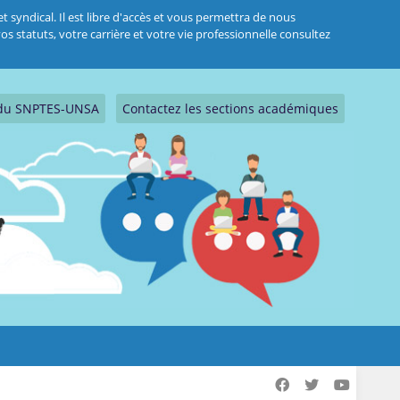
 syndical. Il est libre d'accès et vous permettra de nous
s statuts, votre carrière et votre vie professionnelle consultez
s du SNPTES-UNSA
Contactez les sections académiques