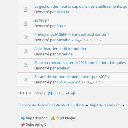
La gestion des heures sup dans nos établissements, que
Démarré par
Alain30
ESTEVE ?
Démarré par
Sou-a
Prévoyance MGEN => Sur quel pied danser ?
Démarré par
Mowino
1
2
3
...
5
Pages
Aide financière prêt immobilier
Démarré par
catherine
Suite au concours interne 2026 nominations bloquées
Démarré par
Adela.91
Retard de remboursements soins par MGEN
Démarré par
1640763075410
1
2
Pages
1
2
3
...
74
Pages
EN HAUT
Espace de discussions du SNPTES-UNSA
Sujet de discussion
D
►
►
Sujet déplacé
Sujet bloqué
Sujet épinglé