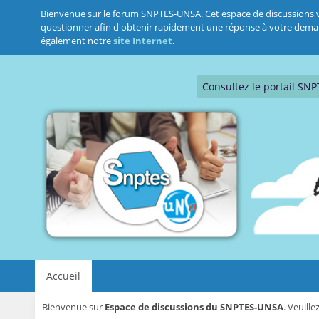
Bienvenue sur le forum SNPTES-UNSA. Cet espace de discussions vous
questionner afin d'obtenir rapidement une réponse à votre demande.
également notre
site Internet
.
Consultez le portail SN
Accueil
Bienvenue sur
Espace de discussions du SNPTES-UNSA
. Veuill