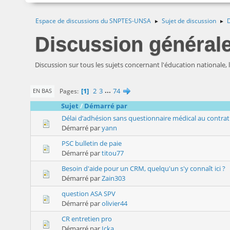
Espace de discussions du SNPTES-UNSA
Sujet de discussion
D
►
►
Discussion général
Discussion sur tous les sujets concernant l'éducation nationale,
1
2
3
...
74
Pages
EN BAS
Sujet
/
Démarré par
Délai d’adhésion sans questionnaire médical au contr
Démarré par
yann
PSC bulletin de paie
Démarré par
titou77
Besoin d'aide pour un CRM, quelqu'un s'y connaît ici ?
Démarré par
Zain303
question ASA SPV
Démarré par
olivier44
CR entretien pro
Démarré par
Icka