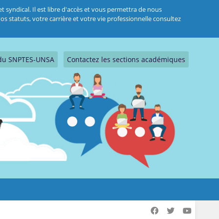
 syndical. Il est libre d'accès et vous permettra de nous
s statuts, votre carrière et votre vie professionnelle consultez
s du SNPTES-UNSA
Contactez les sections académiques