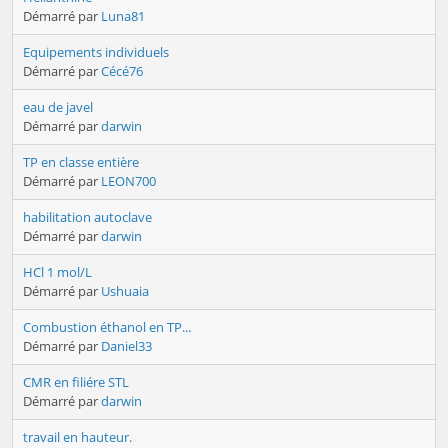
Démarré par
Luna81
Equipements individuels
Démarré par
Cécé76
eau de javel
Démarré par
darwin
TP en classe entière
Démarré par
LEON700
habilitation autoclave
Démarré par
darwin
HCl 1 mol/L
Démarré par
Ushuaia
Combustion éthanol en TP...
Démarré par
Daniel33
CMR en filiére STL
Démarré par
darwin
travail en hauteur.