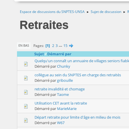
Espace de discussions du SNPTES-UNSA
Sujet de discussion
R
►
►
Retraites
1
2
3
...
15
Pages
EN BAS
Sujet
/
Démarré par
Quelqu'un connaît un annuaire de villages seniors fiabl
Démarré par
Chunky
collègue au sein du SNPTES en charge des retraités
Démarré par
gribouille
retraite invalidité et chomage
Démarré par
Taome
Utilisation CET avant la retraite
Démarré par
MarieMarie
Départ retraite pour limite d'âge en milieu de mois
Démarré par
W67