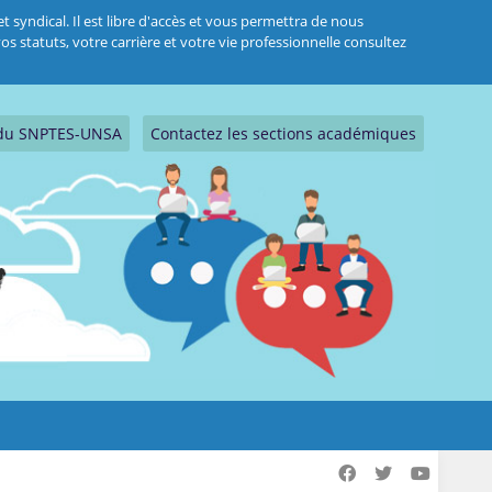
 syndical. Il est libre d'accès et vous permettra de nous
s statuts, votre carrière et votre vie professionnelle consultez
s du SNPTES-UNSA
Contactez les sections académiques