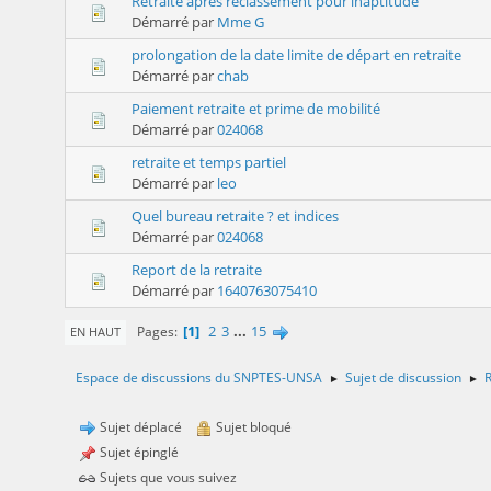
Retraite après reclassement pour inaptitude
Démarré par
Mme G
prolongation de la date limite de départ en retraite
Démarré par
chab
Paiement retraite et prime de mobilité
Démarré par
024068
retraite et temps partiel
Démarré par
leo
Quel bureau retraite ? et indices
Démarré par
024068
Report de la retraite
Démarré par
1640763075410
1
2
3
...
15
Pages
EN HAUT
Espace de discussions du SNPTES-UNSA
Sujet de discussion
R
►
►
Sujet déplacé
Sujet bloqué
Sujet épinglé
Sujets que vous suivez