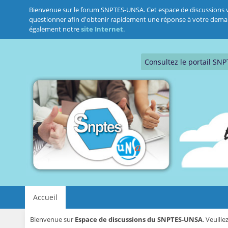
Bienvenue sur le forum SNPTES-UNSA. Cet espace de discussions vous
questionner afin d'obtenir rapidement une réponse à votre demande.
également notre
site Internet
.
Consultez le portail SN
Accueil
Bienvenue sur
Espace de discussions du SNPTES-UNSA
. Veuill