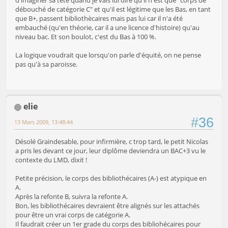
d'imaginer sa tête quand je vais lui dire qu'il n'est que "corps de
débouché de catégorie C" et qu'il est légitime que les Bas, en tant
que B+, passent bibliothècaires mais pas lui car il n'a été
embauché (qu'en théorie, car il a une licence d'histoire) qu'au
niveau bac. Et son boulot, c'est du Bas à 100 %.
La logique voudrait que lorsqu'on parle d'équité, on ne pense
pas qu'à sa paroisse.
elie
#36
13 Mars 2009, 13:48:44
Désolé Graindesable, pour infirmière, c trop tard, le petit Nicolas
a pris les devant ce jour, leur diplôme deviendra un BAC+3 vu le
contexte du LMD, dixit !
Petite précision, le corps des bibliothécaires (A-) est atypique en
A.
Après la refonte B, suivra la refonte A.
Bon, les bibliothécaires devraient être alignés sur les attachés
pour être un vrai corps de catégorie A.
Il faudrait créer un 1er grade du corps des bibliohécaires pour