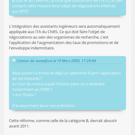
Je suis AI au CNRS et j'ai noté que concernant les ITA si j'ai bien
compris cette mesure fera l'objet de négociations internes
aux EPST.
L'intégration des assistants ingénieurs sera automatiquement
appliquée aux ITA du CNRS. Ce qui doit faire l'objet de
négociations au sein des organismes de recherche, c'est
l'application de l'augmentation des taux de promotions et de
l'enveloppe indemnitaire.
Citation de: kamelfons le 19 Mars 2009, 17:29:44
Mais existe t-il d'ores et déjà un calendrier fixant l'application
de ces mesures ?
ou tout du moins à quel horizon peut-on s'attendre
notamment au CNRS ?
5 ans 10 ans ?
d'avance merci pour vos précisions
Cette réforme, comme celle de la catégorie B, devrait aboutir
avant 2011.