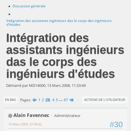
Discussion générale
►
►
Intégration des assistants ingénieurs das le corps des ingénieurs
d'études
Intégration des
assistants ingénieurs
das le corps des
ingénieurs d'études
Démarré par MD14000, 13 Mars 2008, 11:33:49
1
2
3
4
5
...
67
Pages
EN BAS
ACTIONS DE L'UTILISATEUR
Alain Favennec
Administrateur
#30
10 Mars 2009, 07:49:42