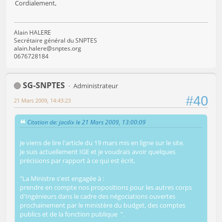
Cordialement,
Alain HALERE
Secrétaire général du SNPTES
alain.halere@snptes.org
0676728184
SG-SNPTES
Administrateur
#40
21 Mars 2009, 14:43:23
Citation de: jacdix le 21 Mars 2009, 13:00:09
Je viens de lire l'article du 19 mars mis en ligne sur le site.
Je suis actuellement IGE et je voudrais avoir quelques
précisions par rapport à ce qui est écrit,
"La Ministre s'est engagée à :
prendre en compte nos propositions pour les autres corps
d'Ingénieurs dans le cadre des négociations ouvertes
prochainement par le ministère du budget, des comptes
publics et de la fonction publique ".