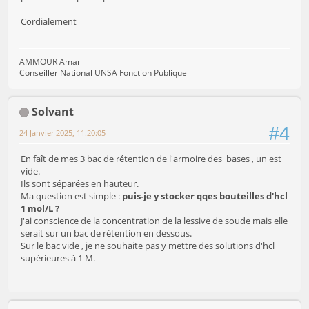
Cordialement
AMMOUR Amar
Conseiller National UNSA Fonction Publique
Solvant
#4
24 Janvier 2025, 11:20:05
En faît de mes 3 bac de rétention de l'armoire des bases , un est
vide.
Ils sont séparées en hauteur.
Ma question est simple :
puis-je y stocker qqes bouteilles d'hcl
1 mol/L ?
J'ai conscience de la concentration de la lessive de soude mais elle
serait sur un bac de rétention en dessous.
Sur le bac vide , je ne souhaite pas y mettre des solutions d'hcl
supèrieures à 1 M.