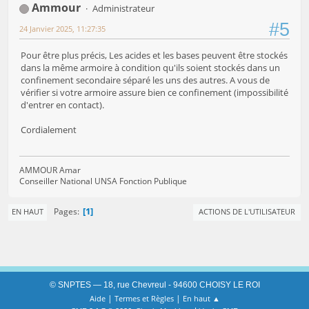
Ammour
Administrateur
#5
24 Janvier 2025, 11:27:35
Pour être plus précis, Les acides et les bases peuvent être stockés
dans la même armoire à condition qu'ils soient stockés dans un
confinement secondaire séparé les uns des autres. A vous de
vérifier si votre armoire assure bien ce confinement (impossibilité
d'entrer en contact).
Cordialement
AMMOUR Amar
Conseiller National UNSA Fonction Publique
1
Pages
EN HAUT
ACTIONS DE L'UTILISATEUR
© SNPTES — 18, rue Chevreul - 94600 CHOISY LE ROI
|
|
Aide
Termes et Règles
En haut ▲