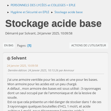
PERSONNELS DES LYCÉES et COLLEGES = EPLE
►
Hygiène et Sécurité en EPLE
Stockage acide base
►
►
Stockage acide base
Démarré par Solvant, 24 Janvier 2025, 10:09:58
1
Pages
EN BAS
ACTIONS DE L'UTILISATEUR
Solvant
24 Janvier 2025, 10:09:58
Dernière édition
: 24 Janvier 2025, 10:13:26 par Ammour
J'ai une armoire ventilée pour les acides et une pour les bases.
Mon armoire pour les acides est un peu chargé.
A défaut , mon armoire des bases est sous utilisé : 3 rayonnages
dont un seul occupé par de l'ammoniaque et de la lessive de
soude.
Est-ce que cela présente un réel danger de stocker dans 1 de ces
3 rayonnages quelques bouteilles d'HCL 1 mol/L et acide
acétique 1 mol/L pour désengorger l'armoire acide ?