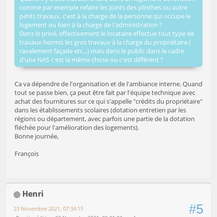
comme par exemple refaire les joints des plinthes ou autre
petits travaux, c'est à la charge de la personne qui occupe le
logement ou bien à la charge de l'administration ?
Dans le privé, effectivement le locataire effectue tout type de
travaux hormis les gros travaux à la charge du propriétaire (
ravalement façade etc...) mais dans le public dans le cadre
d'une NAS c'est la même chose ou c'est diffèrent ?
Ca va dépendre de l'organisation et de l'ambiance interne. Quand
tout se passe bien, ça peut être fait par l'équipe technique avec
achat des fournitures sur ce qui s'appelle "crédits du propriétaire"
dans les établissements scolaires (dotation entretien par les
régions ou département, avec parfois une partie de la dotation
fléchée pour l'amélioration des logements).
Bonne journée,
François
Henri
#5
23 Novembre 2021, 07:34:15