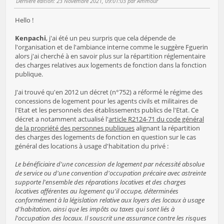
Dernière édition
: 23 Novembre 2021, 09:01:03 par Ammour
Hello !
Kenpachi
, j'ai été un peu surpris que cela dépende de
l'organisation et de l'ambiance interne comme le suggère Fguerin
alors j'ai cherché à en savoir plus sur la répartition réglementaire
des charges relatives aux logements de fonction dans la fonction
publique.
J'ai trouvé qu'en 2012 un décret (n°752) a réformé le régime des
concessions de logement pour les agents civils et militaires de
l'Etat et les personnels des établissements publics de l'Etat. Ce
décret a notamment actualisé l'
article R2124-71 du code général
de la propriété des personnes publiques
alignant la répartition
des charges des logements de fonction en question sur le cas
général des locations à usage d'habitation du privé :
Le bénéficiaire d'une concession de logement par nécessité absolue
de service ou d'une convention d'occupation précaire avec astreinte
supporte l'ensemble des réparations locatives et des charges
locatives afférentes au logement qu'il occupe, déterminées
conformément à la législation relative aux loyers des locaux à usage
d'habitation, ainsi que les impôts ou taxes qui sont liés à
l'occupation des locaux. Il souscrit une assurance contre les risques