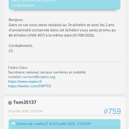
Cordialement.
Bonjour,
Dans ce cas vous serez reclassé au 7e échelon et avec les 2 ans
d'ancienneté conservée dans cet échelon vous serez promu au
8e échelon (INM 497) à la même date (01/09/2026).
Cordialement,
CC
Cédric Clerc
Secrétaire national, secteur carrières et mobilité
mobilite-carriere@snptes.org
https://www.snptes.fr
https://twitter.com/SNPTES
Tom35137
#759
03 Juillet 2026, 13:07:44
Citation de: ccedric21 le 03 Juillet 2026, 13:03:00