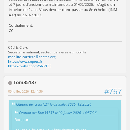
et 7 jours d'ancienneté maintenue au 01/09/2026. il s'agit d'un
échelon de 2 ans. Vous devriez donc passer au 8e échelon (INM
497) au 23/07/2027.
Cordialement,
CC
Cédric Clerc
Secrétaire national, secteur carrières et mobilité
mobilite-carriere@snptes.org
https://www.snptes.fr
https://twitter.com/SNPTES
Tom35137
#757
03 Juillet 2026, 12:44:36
Citation de: ccedric21 le 03 Juillet 2026, 12:25:26
Citation de: Tom35137 le 02 Juillet 2026, 14:57:26
Bonjour,