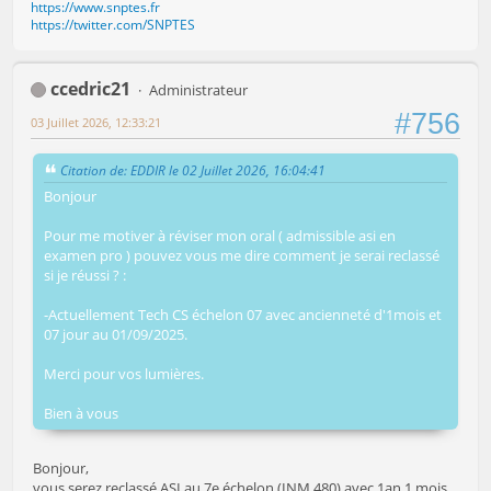
https://www.snptes.fr
https://twitter.com/SNPTES
ccedric21
Administrateur
#756
03 Juillet 2026, 12:33:21
Citation de: EDDIR le 02 Juillet 2026, 16:04:41
Bonjour
Pour me motiver à réviser mon oral ( admissible asi en
examen pro ) pouvez vous me dire comment je serai reclassé
si je réussi ? :
-Actuellement Tech CS échelon 07 avec ancienneté d'1mois et
07 jour au 01/09/2025.
Merci pour vos lumières.
Bien à vous
Bonjour,
vous serez reclassé ASI au 7e échelon (INM 480) avec 1an 1 mois