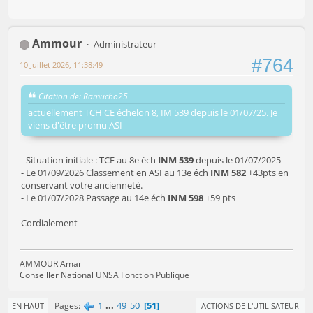
Ammour
Administrateur
#764
10 Juillet 2026, 11:38:49
Citation de: Ramucho25
actuellement TCH CE échelon 8, IM 539 depuis le 01/07/25. Je
viens d'être promu ASI
- Situation initiale : TCE au 8e éch
INM 539
depuis le 01/07/2025
- Le 01/09/2026 Classement en ASI au 13e éch
INM 582
+43pts en
conservant votre ancienneté.
- Le 01/07/2028 Passage au 14e éch
INM 598
+59 pts
Cordialement
AMMOUR Amar
Conseiller National UNSA Fonction Publique
1
...
49
50
51
Pages
EN HAUT
ACTIONS DE L'UTILISATEUR