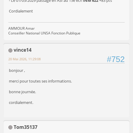
- Le 01/05/2029 passage en ASI au 15e éch
INM 622
+83 pts
Cordialement
AMMOUR Amar
Conseiller National UNSA Fonction Publique
vince14
#752
20 Mai 2026, 11:29:08
bonjour ,
merci pour toutes ses informations.
bonne journée.
cordialement.
Tom35137