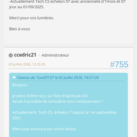
-Actuellement Tech CS échelon 07 avec ancienneté d'1mois et 07
jour au 01/09/2025.
Merci pour vos lumières.
Bien à vous
ccedric21
Administrateur
#755
03 Juillet 2026, 12:25:26
Citation de: Tom35137 le 02 Juillet 2026, 14:57:26
Bonjour,
Je viens d'être reçu sur liste d'aptitude ASI.
Serait-il possible de connaître mon reclassement ?
Actuellement, Tech CS, échelon 7 depuis le 1er septembre
2021.
Merci par avance pour votre retour.