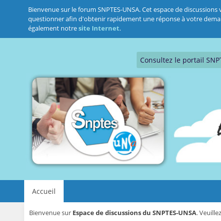
Bienvenue sur le forum SNPTES-UNSA. Cet espace de discussions vous
questionner afin d'obtenir rapidement une réponse à votre demande.
également notre
site Internet
.
Consultez le portail SN
Accueil
Bienvenue sur
Espace de discussions du SNPTES-UNSA
. Veuill