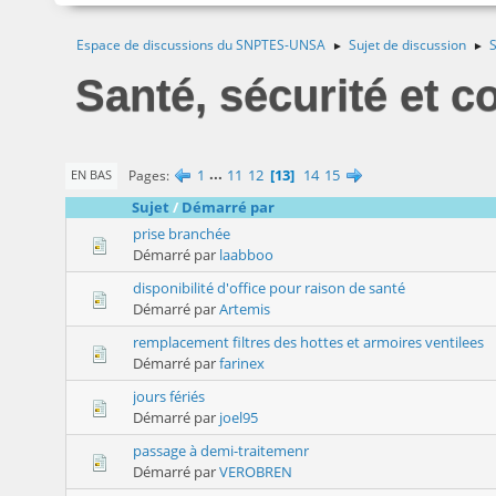
Espace de discussions du SNPTES-UNSA
Sujet de discussion
S
►
►
Santé, sécurité et co
1
...
11
12
13
14
15
Pages
EN BAS
Sujet
/
Démarré par
prise branchée
Démarré par
laabboo
disponibilité d'office pour raison de santé
Démarré par
Artemis
remplacement filtres des hottes et armoires ventilees
Démarré par
farinex
jours fériés
Démarré par
joel95
passage à demi-traitemenr
Démarré par
VEROBREN