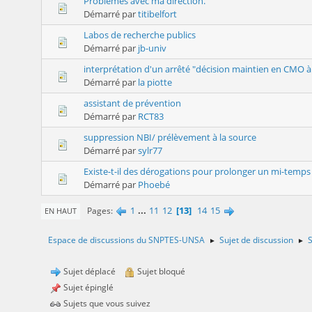
Problèmes avec ma direction.
Démarré par
titibelfort
Labos de recherche publics
Démarré par
jb-univ
interprétation d'un arrêté "décision maintien en CMO à 
Démarré par
la piotte
assistant de prévention
Démarré par
RCT83
suppression NBI/ prélèvement à la source
Démarré par
sylr77
Existe-t-il des dérogations pour prolonger un mi-temps
Démarré par
Phoebé
1
...
11
12
13
14
15
Pages
EN HAUT
Espace de discussions du SNPTES-UNSA
Sujet de discussion
S
►
►
Sujet déplacé
Sujet bloqué
Sujet épinglé
Sujets que vous suivez