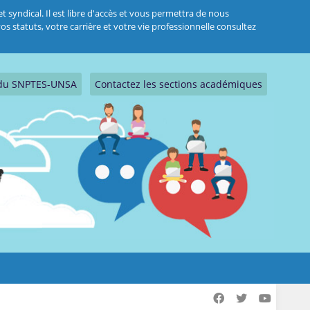
 syndical. Il est libre d'accès et vous permettra de nous
s statuts, votre carrière et votre vie professionnelle consultez
s du SNPTES-UNSA
Contactez les sections académiques