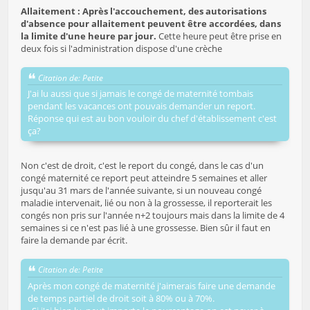
Allaitement : Après l'accouchement, des autorisations
d'absence pour allaitement peuvent être accordées, dans
la limite d'une heure par jour.
Cette heure peut être prise en
deux fois si l'administration dispose d'une crèche
Citation de: Petite
J'ai lu aussi que si jamais le congé de maternité tombais
pendant les vacances ont pouvais demander un report.
Réponse qui est au bon vouloir du chef d'établissement c'est
ça?
Non c'est de droit, c'est le report du congé, dans le cas d'un
congé maternité ce report peut atteindre 5 semaines et aller
jusqu'au 31 mars de l'année suivante, si un nouveau congé
maladie intervenait, lié ou non à la grossesse, il reporterait les
congés non pris sur l'année n+2 toujours mais dans la limite de 4
semaines si ce n'est pas lié à une grossesse. Bien sûr il faut en
faire la demande par écrit.
Citation de: Petite
Après mon congé de maternité j'aimerais faire une demande
de temps partiel de droit soit à 80% ou à 70%.