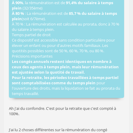
À 90%
, la rémunération est de
91,4% du salaire à temps
plein
(32/35ème)
À 80 %
: La rémunération est de
85,7 % du salaire à temps
plein
(soit 6/7ème).
À 70 % : La rémunération est calculée au prorata, donc à 70 %
du salaire à temps plein.
Temps partiel de droit
Ce dispositif est accessible sans condition particulière pour
élever un enfant ou pour d'autres motifs familiaux. Les
quotités possibles sont de 50 %, 60 %, 70 %, ou 80 %.
Précisions importantes
Les congés annuels restent identiques en nombre à
ceux des agents à temps plein, mais leur rémunération
est ajustée selon la quotité de travail.
Pour la retraite, les périodes travaillées à temps partiel
sont comptabilisées comme du temps plein
pour
l'ouverture des droits, mais la liquidation se fait au prorata du
temps travaillé.
Ah j'ai du confondre. C'est pour la retraite que c'est compté à
100%.
J'ai lu 2 choses différentes sur la rémunération du congé