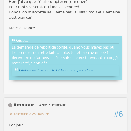
Hors j'ai vu que c'étais compter en jour ouvré.
Pour moi cela serais du lundi au vendredi.
Donc si on m'accorde les 5 semaines j'aurais 1 mois et 1 semaine
c'est bien ça?
Merci d'avance.
Citation
La demande de report de congé, quand vous n'avez pas pu
les prendre, doit être faite au plus tôt et bien avant le 31
décembre de l'année, si nécessaire par écrit pendant le congé
maternité, sinon dès
Citation de: Ammour le 12 Mars 2025, 09:51:20
Ammour
Administrateur
#6
10 Décembre 2025, 10:54:44
Bonjour