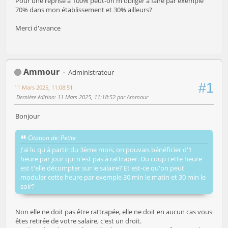
Pour une reprise à 100% peut-on m'obliger à faire par exemple
70% dans mon établissement et 30% ailleurs?
Merci d'avance
Ammour
Administrateur
#1
11 Mars 2025, 11:08:51
Dernière édition
: 11 Mars 2025, 11:18:52 par Ammour
Bonjour
Citation de: Petite
J'ai lu qu'à partir du 3ème mois, on pouvais bénéficier d'1
heure par jour qui n'est pas à rattraper. Du coup cette heure
est t'elle décompter sur le salaire? Et est-ce qu'on peut
moduler cette heure par exemple 30 min le matin et 30 min le
soir?
Non elle ne doit pas être rattrapée, elle ne doit en aucun cas vous
êtes retirée de votre salaire, c'est un droit.