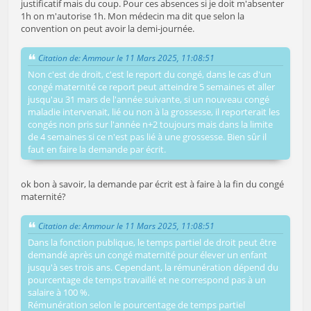
justificatif mais du coup. Pour ces absences si je doit m'absenter
1h on m'autorise 1h. Mon médecin ma dit que selon la
convention on peut avoir la demi-journée.
Citation de: Ammour le 11 Mars 2025, 11:08:51
Non c'est de droit, c'est le report du congé, dans le cas d'un
congé maternité ce report peut atteindre 5 semaines et aller
jusqu'au 31 mars de l'année suivante, si un nouveau congé
maladie intervenait, lié ou non à la grossesse, il reporterait les
congés non pris sur l'année n+2 toujours mais dans la limite
de 4 semaines si ce n'est pas lié à une grossesse. Bien sûr il
faut en faire la demande par écrit.
ok bon à savoir, la demande par écrit est à faire à la fin du congé
maternité?
Citation de: Ammour le 11 Mars 2025, 11:08:51
Dans la fonction publique, le temps partiel de droit peut être
demandé après un congé maternité pour élever un enfant
jusqu'à ses trois ans. Cependant, la rémunération dépend du
pourcentage de temps travaillé et ne correspond pas à un
salaire à 100 %.
Rémunération selon le pourcentage de temps partiel