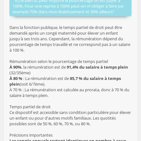
Si j'ai bien lu, peut importe le pourcentage on est payer à
100%. Pour une reprise à 100% peut-on m'obliger à faire par
exemple 70% dans mon établissement et 30% ailleurs?
Dans la fonction publique, le temps partiel de droit peut être
demandé après un congé maternité pour élever un enfant
jusqu'à ses trois ans. Cependant, la rémunération dépend du
pourcentage de temps travaillé et ne correspond pas à un salaire
à 100 %.
Rémunération selon le pourcentage de temps partiel
À 90%
, la rémunération est de
91,4% du salaire à temps plein
(32/35ème)
À 80 %
: La rémunération est de
85,7 % du salaire à temps
plein
(soit 6/7ème).
À 70 % : La rémunération est calculée au prorata, donc à 70 % du
salaire à temps plein.
Temps partiel de droit
Ce dispositif est accessible sans condition particulière pour élever
un enfant ou pour d'autres motifs familiaux. Les quotités
possibles sont de 50 %, 60 %, 70 %, ou 80 %.
Précisions importantes
Les congés annuels restent identiques en nombre à ceux