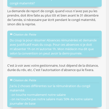
congé maternité?
La demande de report de congé, quand vous n'avez pas pu les
prendre, doit être faite au plus tôt et bien avant le 31 décembre
de l'année, si nécessaire par écrit pendant le congé maternité,
sinon dès la reprise.
Citation de: Petite
Du coup la pour résumer Absences rémunérées et demande
avec justificatif mais du coup. Pour ces absences si je doit
m'absenter 1h on m'autorise 1h. Mon médecin ma dit que
selon la convention on peut avoir la demi-journée.
C'est à voir avec votre gestionnaire, tout dépend de la distance,
durée du rdv, etc. C'est l'autorisation d'absence qui le fixera.
Citation de: Petite
J'ai lu 2 choses différentes sur la rémunération du congé
maternité:
- on touche normalement notre salaire
- on ne touche pas notre salaire mais 50% de notre salaire
journalier de base