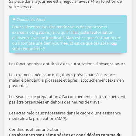
Sa place dans la journée est à négocier avec n+1 en fonction de
votre service.
Citation de: Petite
Pour s'absenter lors des rendez-vous de grossesse et
examens obligatoire, j'ai lu qu'il fallait juste l'autorisation
d'absence avec un justificatif. Mais est-ce que c'est par heure
ou il compte une demi-journée. Et est-ce que ces absences
sont rémunérées?
Les fonctionnaires ont droit à des autorisations d'absence pour :
Les examens médicaux obligatoires prévus par l'Assurance
maladie pendant la grossesse et après l'accouchement (examen
postnatal).
Les séances de préparation à l'accouchement, si elles ne peuvent
pas être organisées en dehors des heures de travai.
Les actes médicaux nécessaires dans le cadre d'une assistance
médicale à la procréation (AMP).
Conditions et rémunération
Ces absences sont rémunérées et considérées comme du