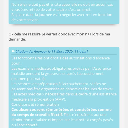
Non elle ne doit pas être rattrapée, elle ne doit en aucun cas
vous êtes retirée de votre salaire, c'est un droit.
Sa place dans la journée est à négocier avec n+1 en fonction
de votre service.
Ok cela me rassure. Je verrais donc avec mon n+1 lors de ma
demande.
Citation de: Ammour le 11 Mars 2025, 11:08:51
Les fonctionnaires ont droit à des autorisations d'absence
pour :
Les examens médicaux obligatoires prévus par l'Assurance
maladie pendant la grossesse et après l'accouchement
(examen postnatal).
Les séances de préparation à l'accouchement, si elles ne
peuvent pas être organisées en dehors des heures de travai.
Les actes médicaux nécessaires dans le cadre d'une assistance
médicale à la procréation (AMP).
Conditions et rémunération
Ces absences sont rémunérées et considérées comme
du temps de travail effectif
. Elles n'entraînent aucune
diminution de salaire ni impact sur les droits à congés payés
ou l'ancienneté.