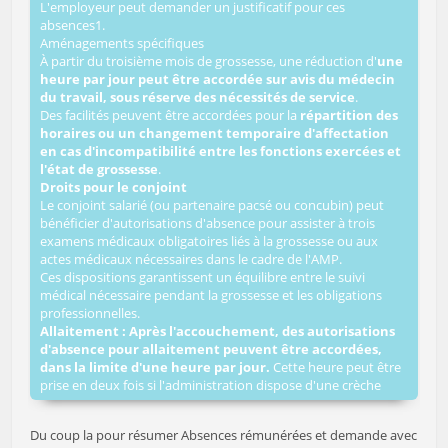
L'employeur peut demander un justificatif pour ces
absences1.
Aménagements spécifiques
À partir du troisième mois de grossesse, une réduction d'
une
heure par jour peut être accordée sur avis du médecin
du travail, sous réserve des nécessités de service
.
Des facilités peuvent être accordées pour la
répartition des
horaires ou un changement temporaire d'affectation
en cas d'incompatibilité entre les fonctions exercées et
l'état de grossesse
.
Droits pour le conjoint
Le conjoint salarié (ou partenaire pacsé ou concubin) peut
bénéficier d'autorisations d'absence pour assister à trois
examens médicaux obligatoires liés à la grossesse ou aux
actes médicaux nécessaires dans le cadre de l'AMP.
Ces dispositions garantissent un équilibre entre le suivi
médical nécessaire pendant la grossesse et les obligations
professionnelles.
Allaitement : Après l'accouchement, des autorisations
d'absence pour allaitement peuvent être accordées,
dans la limite d'une heure par jour.
Cette heure peut être
prise en deux fois si l'administration dispose d'une crèche
Du coup la pour résumer Absences rémunérées et demande avec