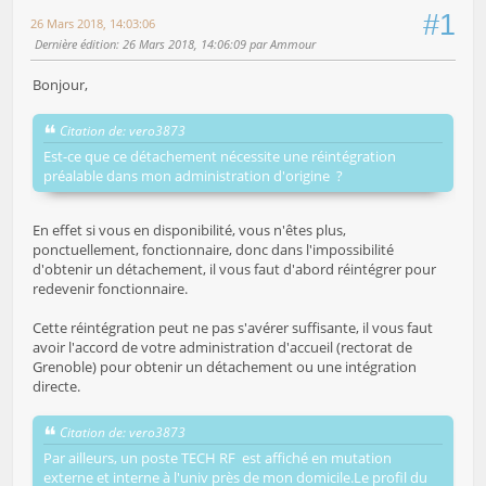
#1
26 Mars 2018, 14:03:06
Dernière édition
: 26 Mars 2018, 14:06:09 par Ammour
Bonjour,
Citation de: vero3873
Est-ce que ce détachement nécessite une réintégration
préalable dans mon administration d'origine ?
En effet si vous en disponibilité, vous n'êtes plus,
ponctuellement, fonctionnaire, donc dans l'impossibilité
d'obtenir un détachement, il vous faut d'abord réintégrer pour
redevenir fonctionnaire.
Cette réintégration peut ne pas s'avérer suffisante, il vous faut
avoir l'accord de votre administration d'accueil (rectorat de
Grenoble) pour obtenir un détachement ou une intégration
directe.
Citation de: vero3873
Par ailleurs, un poste TECH RF est affiché en mutation
externe et interne à l'univ près de mon domicile.Le profil du