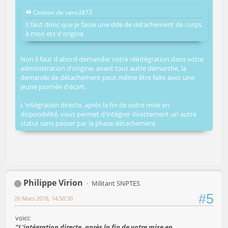
Citation de: vero3873
Il faut donc que je fasse une dde de détachement de corps
à mon ets d'origine
Non il faut d'abord demander votre réintégration dans votre
administration d'origine, avant tout autre démarche, la
demande de détachement peut même être faite avec une
jeune journée d'écart.
L'intégration directe, après la fin de votre mise en
disponibilité, vous permet d'intégrer directement un autre
statut sans passer par la phase détachement
Philippe Virion
Militant SNPTES
#5
26 Mars 2018, 14:50:30
voici:
"L'intégration directe, après la fin de votre mise en