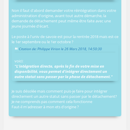
Non il faut d'abord demander votre réintégration dans votre
administration d'origine, avant tout autre démarche, la
demande de détachement peut même être faite avec une
jeune journée d'écart.
Le poste à l'univ de savoie est pour la rentrée 2018 mais est-ce
le 1er septembre ou le 1er octobre ?
Citation de: Philippe Virion le 26 Mars 2018, 14:50:30
voici:
"L'intégration directe, après la fin de votre mise en
disponibilité, vous permet d'intégrer directement un
autre statut sans passer par la phase de détachement."
Je suis désolée mais comment puis-je faire pour intégrer
directement un autre statut sans passer par le détachement?
Je ne comprends pas comment cela fonctionne
Faut-il m'adresser à mon ets d'origine ?