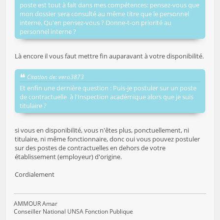
poste est tout à fait dans mes compétences: pensez-vous que
mon dossier sera consulté au même titre que le personnel
interne. Qu'en pensez-vous ? Donne-t-on priorité au
personnel interne ?
Là encore il vous faut mettre fin auparavant à votre disponibilité.
Citation de: vero3873
Et enfin une dernière question : Puis-je postuler sur un poste
de contractuelle à l'Inspection académique alors que je suis
titulaire ?
si vous en disponibilité, vous n'êtes plus, ponctuellement, ni
titulaire, ni même fonctionnaire, donc oui vous pouvez postuler
sur des postes de contractuelles en dehors de votre
établissement (employeur) d'origine.
Cordialement
AMMOUR Amar
Conseiller National UNSA Fonction Publique