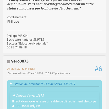
disponibilité, vous permet d'intégrer directement un autre
statut sans passer par la phase de détachement."
cordialement.
Philippe
Philippe VIRION
Secrétaire national SNPTES
Secteur "Education Nationale"
06 83 74 89 18
vero3873
#6
26 Mars 2018, 14:56:53
Dernière édition
: 03 Avril 2018, 15:59:43 par Ammour
Citation de: Ammour le 26 Mars 2018, 14:32:29
Citation de: vero3873
Il faut donc que je fasse une dde de détachement de corps
à mon ets d'origine