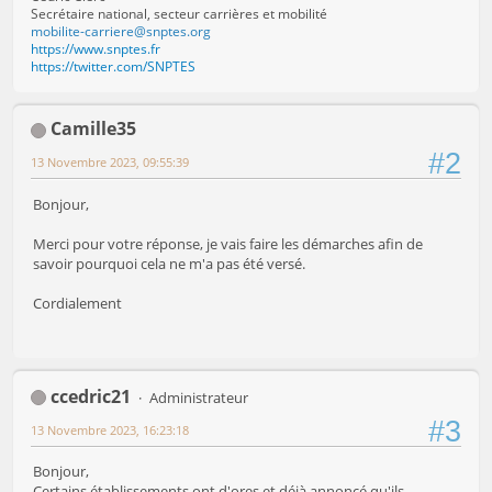
Secrétaire national, secteur carrières et mobilité
mobilite-carriere@snptes.org
https://www.snptes.fr
https://twitter.com/SNPTES
Camille35
#2
13 Novembre 2023, 09:55:39
Bonjour,
Merci pour votre réponse, je vais faire les démarches afin de
savoir pourquoi cela ne m'a pas été versé.
Cordialement
ccedric21
Administrateur
#3
13 Novembre 2023, 16:23:18
Bonjour,
Certains établissements ont d'ores et déjà annoncé qu'ils