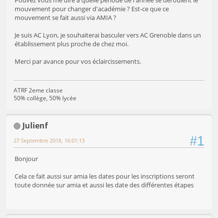
Pouvez vous me dire à quelle période de l'année se déroulent le
mouvement pour changer d'académie ? Est-ce que ce
mouvement se fait aussi via AMIA ?
Je suis AC Lyon, je souhaiterai basculer vers AC Grenoble dans un
établissement plus proche de chez moi.
Merci par avance pour vos éclaircissements.
ATRF 2eme classe
50% collège, 50% lycée
Julienf
#1
27 Septembre 2018, 16:01:13
Bonjour
Cela ce fait aussi sur amia les dates pour les inscriptions seront
toute donnée sur amia et aussi les date des différentes étapes