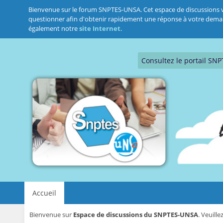
Bienvenue sur le forum SNPTES-UNSA. Cet espace de discussions vous
questionner afin d'obtenir rapidement une réponse à votre demande.
également notre
site Internet
.
Consultez le portail SN
Accueil
Bienvenue sur
Espace de discussions du SNPTES-UNSA
. Veuill