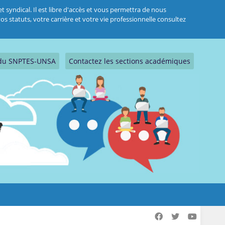
 syndical. Il est libre d'accès et vous permettra de nous
s statuts, votre carrière et votre vie professionnelle consultez
s du SNPTES-UNSA
Contactez les sections académiques