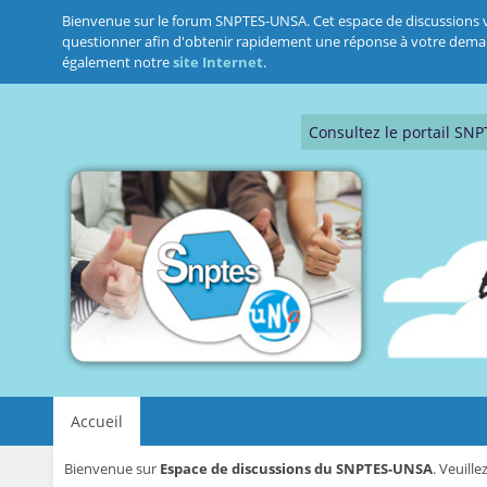
Bienvenue sur le forum SNPTES-UNSA. Cet espace de discussions vous
questionner afin d'obtenir rapidement une réponse à votre demande.
également notre
site Internet
.
Consultez le portail SN
Accueil
Bienvenue sur
Espace de discussions du SNPTES-UNSA
. Veuill