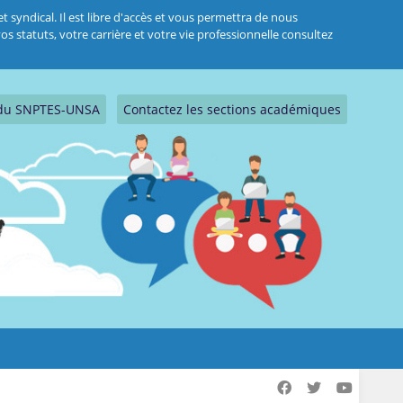
 syndical. Il est libre d'accès et vous permettra de nous
s statuts, votre carrière et votre vie professionnelle consultez
s du SNPTES-UNSA
Contactez les sections académiques