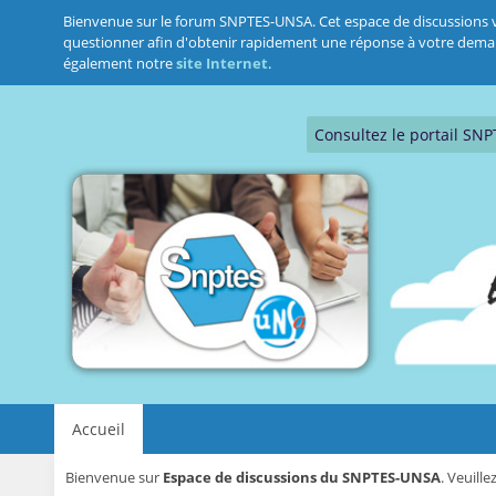
Bienvenue sur le forum SNPTES-UNSA. Cet espace de discussions vous
questionner afin d'obtenir rapidement une réponse à votre demande.
également notre
site Internet
.
Consultez le portail SN
Accueil
Bienvenue sur
Espace de discussions du SNPTES-UNSA
. Veuill