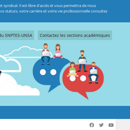
 syndical. Il est libre d'accès et vous permettra de nous
s statuts, votre carrière et votre vie professionnelle consultez
s du SNPTES-UNSA
Contactez les sections académiques