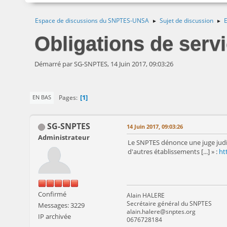
Espace de discussions du SNPTES-UNSA
Sujet de discussion
E
►
►
Obligations de serv
Démarré par SG-SNPTES, 14 Juin 2017, 09:03:26
1
Pages
EN BAS
SG-SNPTES
14 Juin 2017, 09:03:26
Administrateur
Le SNPTES dénonce une juge judici
d'autres établissements [...] » :
ht
Confirmé
Alain HALERE
Secrétaire général du SNPTES
Messages: 3229
alain.halere@snptes.org
IP archivée
0676728184